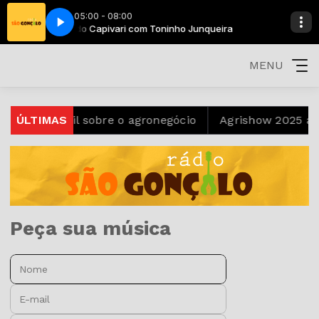
05:00 - 08:00
unqueira
Rancho do Capivari com Toninho Junqueira
MENU
ook infantil sobre o agronegócio
ÚLTIMAS
Agrishow 2025 apre
Peça sua música
Nome:
E-mail: